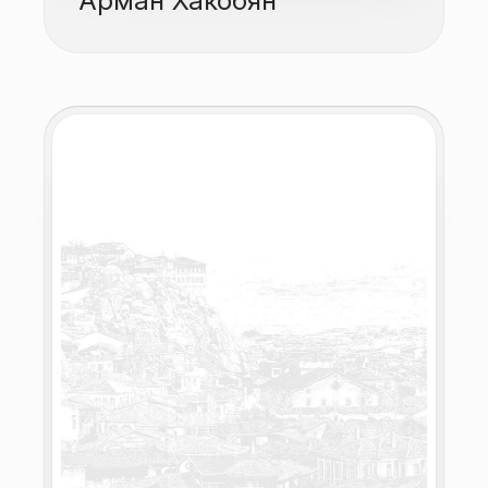
Арман Хакобян