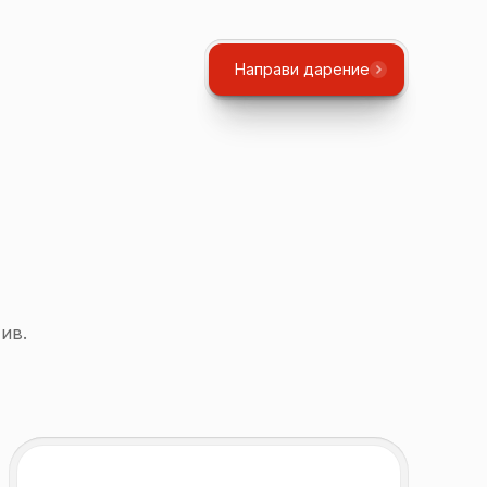
Направи дарение
ив.