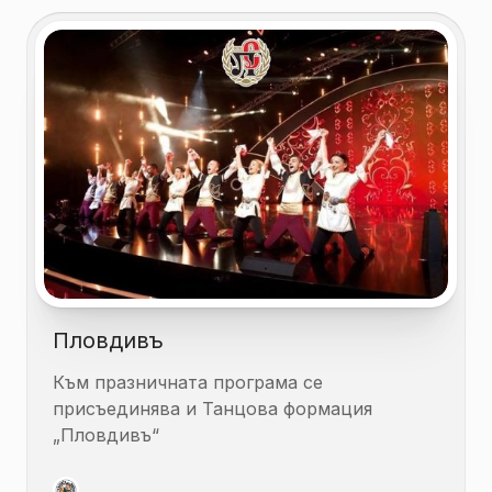
Пловдивъ
Към празничната програма се
присъединява и Танцова формация
„Пловдивъ“